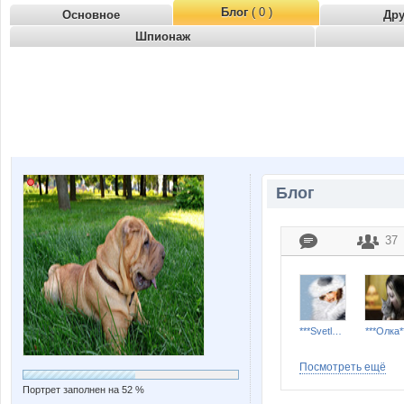
Блог
( 0 )
Основное
Др
Шпионаж
Блог
37
***Svetlana***
***Олка*
Посмотреть ещё
Портрет заполнен на 52 %