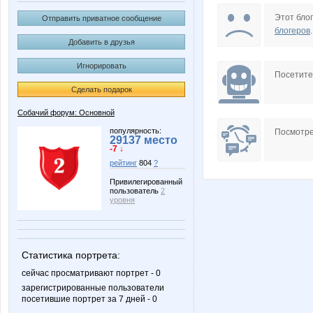
Cetrin
Irisko
Этот блог
Отправить приватное сообщение
блогеров
.
Добавить в друзья
Игнорировать
Lenuik
Lusien
Посетит
Сделать подарок
Собачий форум: Основной
PRINT NAILS
Pugovk
популярность:
Посмотре
29137 место
-7 ↓
рейтинг
804
?
Привилегированный
пользователь
2
Wine
Wisp@
уровня
Статистика портрета:
innochkak
insaitiab
сейчас просматривают портрет - 0
зарегистрированные пользователи
посетившие портрет за 7 дней - 0